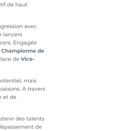
tif de haut
gression avec
 lancers
ncers. Engagée
e
Championne de
place de
Vice-
tentiel, mais
saisons. À travers
e et de
tenir des talents
, dépassement de