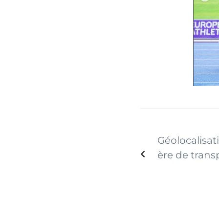
Géolocalisat
ère de trans