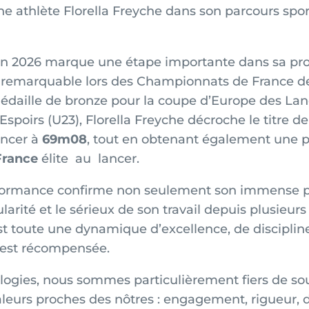
ne athlète Florella Freyche dans son parcours spor
on 2026 marque une étape importante dans sa pro
remarquable lors des Championnats de France de
édaille de bronze pour la coupe d’Europe des La
Espoirs (U23), Florella Freyche décroche le titre d
ancer à
69m08
, tout en obtenant également une 
France
élite au lancer.
formance confirme non seulement son immense po
arité et le sérieux de son travail depuis plusieurs 
est toute une dynamique d’excellence, de disciplin
 est récompensée.
ogies, nous sommes particulièrement fiers de sou
aleurs proches des nôtres : engagement, rigueur