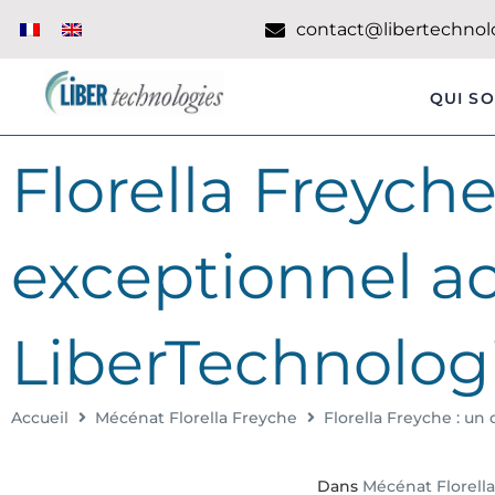
contact@libertechnolo
QUI S
Florella Freych
exceptionnel 
LiberTechnolog
Accueil
Mécénat Florella Freyche
Florella Freyche : u
Dans
Mécénat Florell