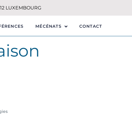
1212 LUXEMBOURG
FÉRENCES
CONTACT
MÉCÉNATS
aison
gies