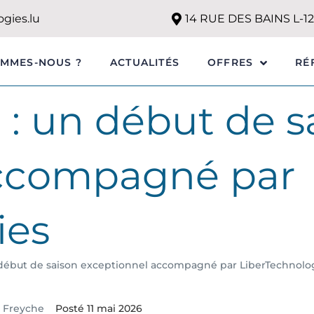
gies.lu
14 RUE DES BAINS L-
OMMES-NOUS ?
ACTUALITÉS
RÉ
OFFRES
e : un début de s
accompagné par
ies
n début de saison exceptionnel accompagné par LiberTechnolo
a Freyche
Posté
11 mai 2026